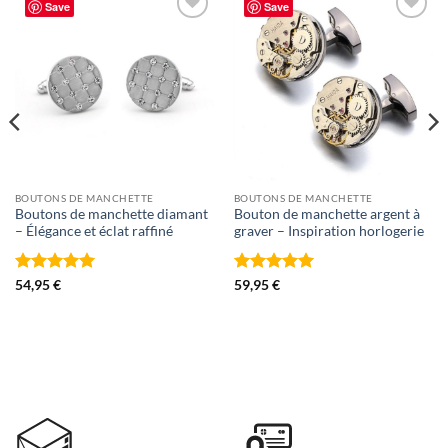
Save
Save
Ajouter
Ajouter
à la liste
à la liste
d’envies
d’envies
BOUTONS DE MANCHETTE
BOUTONS DE MANCHETTE
Boutons de manchette diamant
Bouton de manchette argent à
– Élégance et éclat raffiné
graver – Inspiration horlogerie
Note
5
sur
Note
5
sur
54,95
€
59,95
€
5
5