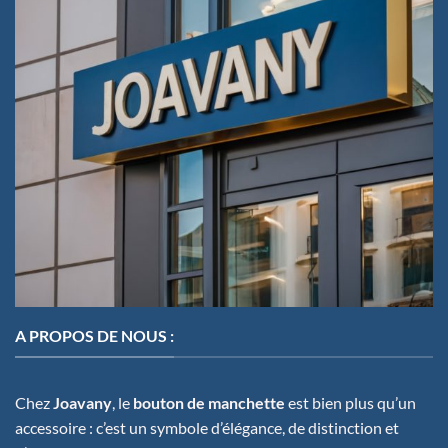
A PROPOS DE NOUS :
Chez
Joavany
, le
bouton de manchette
est bien plus qu’un
accessoire : c’est un symbole d’élégance, de distinction et